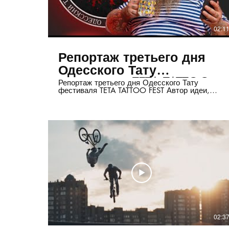
02:1
Репортаж третьего дня
Одесского Тату
фестиваля TETA TATTOO
Репортаж третьего дня Одесского Тату
фестиваля TETA TATTOO FEST Автор идеи,
FEST
видеосъёмка и монтаж Евгений Манчу:
https://www.instagram.com/manciu_pictures/,
https://www.facebook.com/kuzeayo, Тел:
(+380) 932476872 Производство
видеорекламы - CINEMASTUDIO.COM.UA
02:3