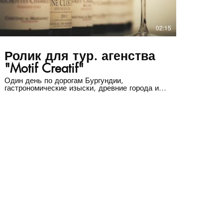
02:15
Ролик для тур. агенства
"Motif Creatif"
Один день по дорогам Бургундии,
гастрономические изыски, древние города и
замки это половина всего, что вас ждет
вместе с тур. агенством Motif Creatif Автор
идеи, видеосъёмка и монтаж Евгений Манчу:
https://www.instagram.com/manciu_pictures/,
https://www.facebook.com/kuzeayo, Тел:
(+380) 932476872 Производство
видеорекламы - CINEMASTUDIO.COM.UA